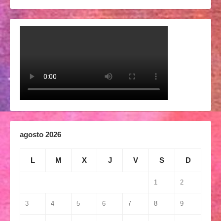
agosto 2026
L
M
X
J
V
S
D
1
2
3
4
5
6
7
8
9