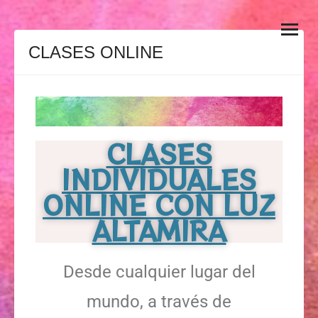
Arte de la Palabra
EL ARTE DE LA PALABRA es una sólida formación del habla que
se desarrolla a través del entrenamiento de la voz, la dicción, el
CLASES ONLINE
gesto y el cuerpo como una globalidad de gran efectividad para
una potente comunicación, dirigido tanto a artistas del escenario
como a profesionales de otros ámbitos que deseen mejorar su
expresión oral y sus técnicas de comunicación para hablar en
público.
CLASES
INDIVIDUALES
ONLINE CON LUZ
ALTAMIRA
Desde cualquier lugar del
mundo, a través de