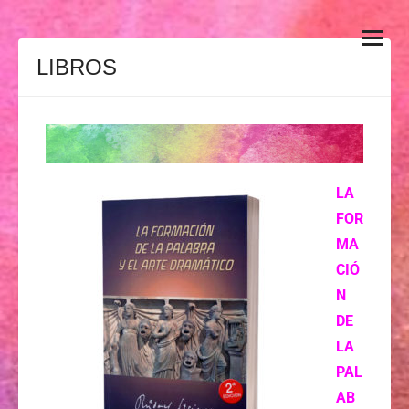
Arte de la Palabra
EL ARTE DE LA PALABRA es una sólida formación del habla que
se desarrolla a través del entrenamiento de la voz, la dicción, el
LIBROS
gesto y el cuerpo como una globalidad de gran efectividad para
una potente comunicación, dirigido tanto a artistas del escenario
como a profesionales de otros ámbitos que deseen mejorar su
expresión oral y sus técnicas de comunicación para hablar en
público.
LA
FOR
MA
CIÓ
N
DE
LA
PAL
AB