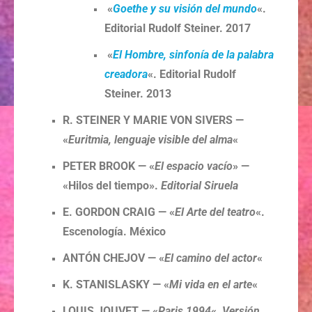
«
Goethe y su visión del mundo
«.
Editorial Rudolf Steiner. 2017
«
El Hombre, sinfonía de la palabra
creadora
«. Editorial Rudolf
Steiner. 2013
R. STEINER Y MARIE VON SIVERS —
«
Euritmia, lenguaje visible del alma
«
PETER BROOK — «
El espacio vacío
» —
«Hilos del tiempo».
Editorial Siruela
E. GORDON CRAIG — «
El Arte del teatro
«.
Escenología. México
ANTÓN CHEJOV — «
El camino del actor
«
K. STANISLASKY — «
Mi vida en el arte
«
LOUIS JOUVET — «
Paris 1994
«,
Versión