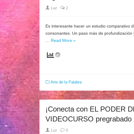
Author
Luz
2
Es interesante hacer un estudio comparativo d
consonantes. Un paso más de profundización y 
…
Read More »
Arte de la Palabra
¡Conecta con EL PODER DE 
VIDEOCURSO pregrabado
Author
Luz
0