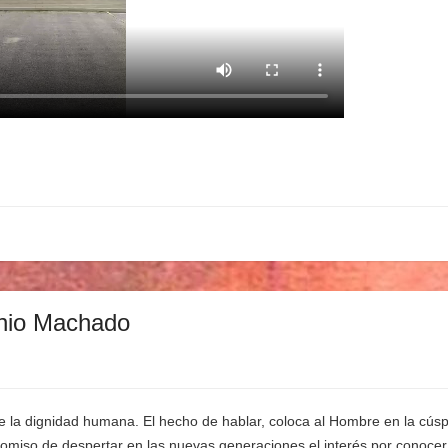
onio Machado
 la dignidad humana. El hecho de hablar, coloca al Hombre en la cúsp
omiso de despertar en las nuevas generaciones el interés por conocer