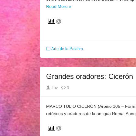
Read More »
Arte de la Palabra
Grandes oradores: Cicerón
Author
Luz
0
MARCO TULIO CICERÓN (Arpino 106 – Formia 43 a
retóricos y oradores de la antigua Roma. Aunqu