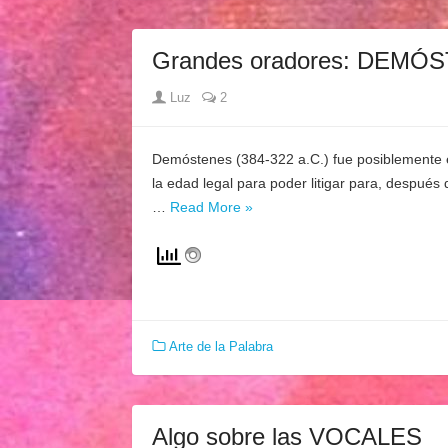
Grandes oradores: DEMÓ
Author
Luz
2
Demóstenes (384-322 a.C.) fue posiblemente el 
la edad legal para poder litigar para, despué
…
Read More »
Arte de la Palabra
Algo sobre las VOCALES