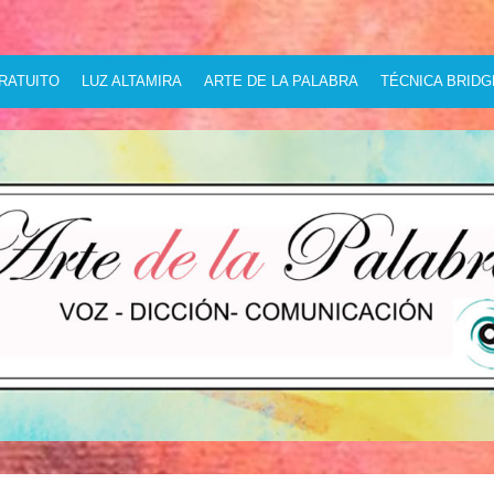
del habla que se desarrolla a
 gesto y el cuerpo como una
RATUITO
LUZ ALTAMIRA
ARTE DE LA PALABRA
TÉCNICA BRID
omunicación, dirigido tanto a
tros ámbitos que deseen mejorar su
a hablar en público.