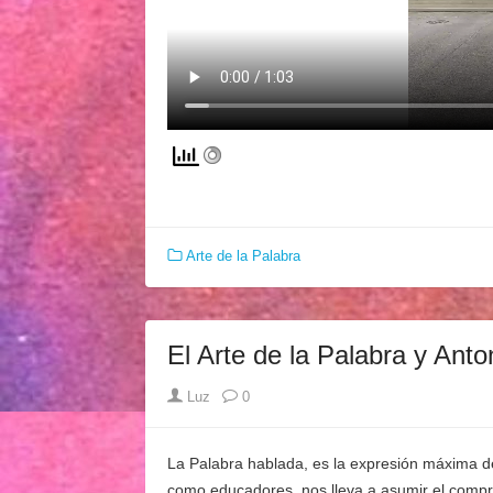
Arte de la Palabra
El Arte de la Palabra y Ant
Author
Luz
0
La Palabra hablada, es la expresión máxima de
como educadores, nos lleva a asumir el compr