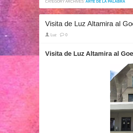
CATEGORY ARCHIVES:
ARTE DE LA PALABRA
Visita de Luz Altamira al G
Author
Luz
0
Visita de Luz Altamira al Go